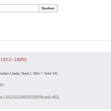
Suchen
 (1812–1889)
schen Länder, Band 1, Heft 7, Seite 545.
UTC
Vinzenz_(1812%E2%80%931889)&curid=4892