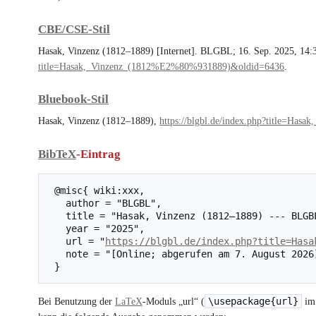
CBE/CSE-Stil
Hasak, Vinzenz (1812–1889) [Internet]. BLGBL; 16. Sep. 2025, 14:3
title=Hasak,_Vinzenz_(1812%E2%80%931889)&oldid=6436
.
Bluebook-Stil
Hasak, Vinzenz (1812–1889),
https://blgbl.de/index.php?title=H
BibTeX
-Eintrag
 @misc{ wiki:xxx,

   author = "BLGBL",

   title = "Hasak, Vinzenz (1812–1889) --- BLGBL{,} ",

   year = "2025",

   url = "
https://blgbl.de/index.php?title=Hasa
   note = "[Online; abgerufen am 7. August 2026]"

\usepackage{url}
Bei Benutzung der
LaTeX
-Moduls „url“ (
im 