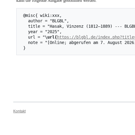
kann die folgende Ausgabe genommen werden:
 @misc{ wiki:xxx,

   author = "BLGBL",

   title = "Hasak, Vinzenz (1812–1889) --- BLGBL{,} ",

   year = "2025",

   url = "
\url{
https://blgbl.de/index.php?title
   note = "[Online; abgerufen am 7. August 2026]"

Kontakt