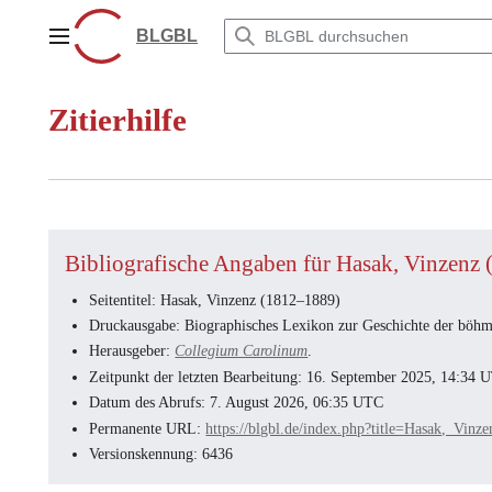
Zum
Inhalt
BLGBL
Hauptmenü
springen
Zitierhilfe
Bibliografische Angaben für Hasak, Vinzenz
Seitentitel: Hasak, Vinzenz (1812–1889)
Druckausgabe: Biographisches Lexikon zur Geschichte der böhmi
Herausgeber:
Collegium Carolinum
.
Zeitpunkt der letzten Bearbeitung: 16. September 2025, 14:34 
Datum des Abrufs: 7. August 2026, 06:35 UTC
Permanente URL:
https://blgbl.de/index.php?title=Hasak,_
Versionskennung: 6436