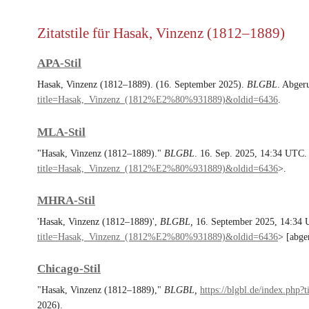
Zitatstile für Hasak, Vinzenz (1812–1889)
APA-Stil
Hasak, Vinzenz (1812–1889). (16. September 2025).
BLGBL
. Abger
title=Hasak,_Vinzenz_(1812%E2%80%931889)&oldid=6436
.
MLA-Stil
"Hasak, Vinzenz (1812–1889)."
BLGBL
. 16. Sep. 2025, 14:34 UTC.
title=Hasak,_Vinzenz_(1812%E2%80%931889)&oldid=6436
>.
MHRA-Stil
'Hasak, Vinzenz (1812–1889)',
BLGBL,
16. September 2025, 14:34 
title=Hasak,_Vinzenz_(1812%E2%80%931889)&oldid=6436
> [abge
Chicago-Stil
"Hasak, Vinzenz (1812–1889),"
BLGBL,
https://blgbl.de/index.p
2026).