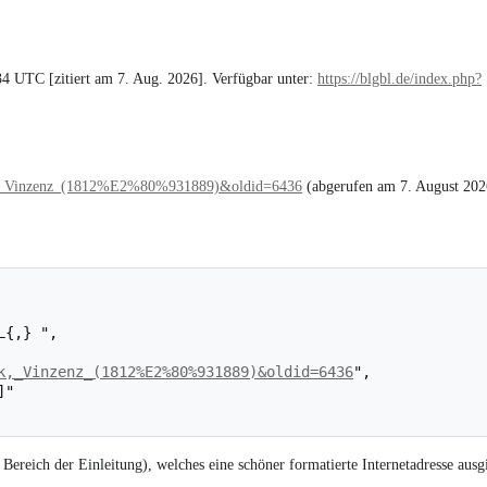
4 UTC [zitiert am 7. Aug. 2026]. Verfügbar unter:
https://blgbl.de/index.php?
asak,_Vinzenz_(1812%E2%80%931889)&oldid=6436
(abgerufen am 7. August 202
k,_Vinzenz_(1812%E2%80%931889)&oldid=6436
",

Bereich der Einleitung), welches eine schöner formatierte Internetadresse ausgi