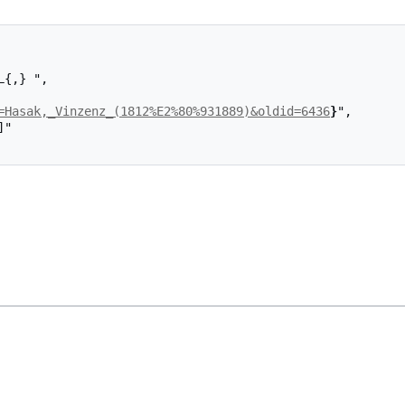
=Hasak,_Vinzenz_(1812%E2%80%931889)&oldid=6436
}
",
