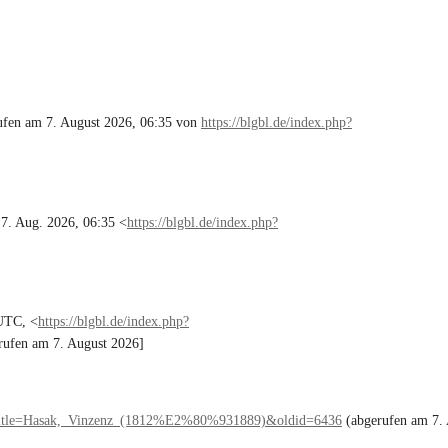
ufen am 7. August 2026, 06:35 von
https://blgbl.de/index.php?
 7. Aug. 2026, 06:35 <
https://blgbl.de/index.php?
UTC, <
https://blgbl.de/index.php?
rufen am 7. August 2026]
hp?title=Hasak,_Vinzenz_(1812%E2%80%931889)&oldid=6436
(abgerufen am 7.