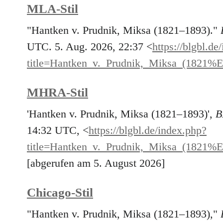
MLA-Stil
"Hantken v. Prudnik, Miksa (1821–1893)."
UTC. 5. Aug. 2026, 22:37 <
https://blgbl.de
title=Hantken_v._Prudnik,_Miksa_(1821
MHRA-Stil
'Hantken v. Prudnik, Miksa (1821–1893)',
B
14:32 UTC, <
https://blgbl.de/index.php?
title=Hantken_v._Prudnik,_Miksa_(1821
[abgerufen am 5. August 2026]
Chicago-Stil
"Hantken v. Prudnik, Miksa (1821–1893),"