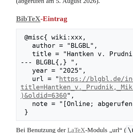
(abgerufen am 5. August 2026).
BibTeX
-Eintrag
 @misc{ wiki:xxx,

   author = "BLGBL",

   title = "Hantken v. Prudnik, Miksa (1821–1893) 
--- BLGBL{,} ",

   year = "2025",

   url = "
https://blgbl.de/in
title=Hantken_v._Prudnik,_Mik
)&oldid=6360
",

   note = "[Online; abgerufen am 5. August 2026]"

\
Bei Benutzung der
LaTeX
-Moduls „url“ (