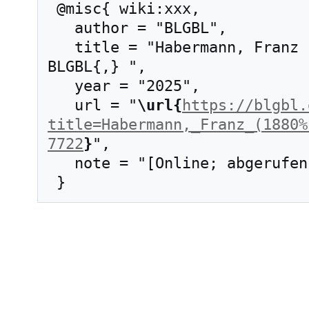
 @misc{ wiki:xxx,

   author = "BLGBL",

   title = "Habermann, Franz (1880–1972) --- 
BLGBL{,} ",

   year = "2025",

   url = "
\url{
https://blgbl.
title=Habermann,_Franz_(1880%
7722
}
",

   note = "[Online; abgerufen am 7. August 2026]"
