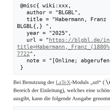
 @misc{ wiki:xxx,

   author = "BLGBL",

   title = "Habermann, Franz (1880–1972) --- 
BLGBL{,} ",

   year = "2025",

   url = "
https://blgbl.de/in
title=Habermann,_Franz_(1880%
7722
",

   note = "[Online; abgerufen am 7. August 2026]"

\
Bei Benutzung der
LaTeX
-Moduls „url“ (
Bereich der Einleitung), welches eine schöne
ausgibt, kann die folgende Ausgabe genom