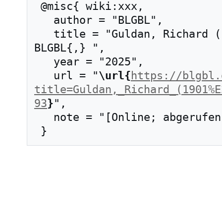
 @misc{ wiki:xxx,

   author = "BLGBL",

   title = "Guldan, Richard (1901–1955) --- 
BLGBL{,} ",

   year = "2025",

   url = "
\url{
https://blgbl.
title=Guldan,_Richard_(1901%E
93
}
",

   note = "[Online; abgerufen am 7. August 2026]"
