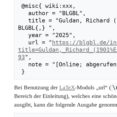
 @misc{ wiki:xxx,

   author = "BLGBL",

   title = "Guldan, Richard (1901–1955) --- 
BLGBL{,} ",

   year = "2025",

   url = "
https://blgbl.de/in
title=Guldan,_Richard_(1901%E
93
",

   note = "[Online; abgerufen am 7. August 2026]"

\
Bei Benutzung der
LaTeX
-Moduls „url“ (
Bereich der Einleitung), welches eine schöne
ausgibt, kann die folgende Ausgabe genom