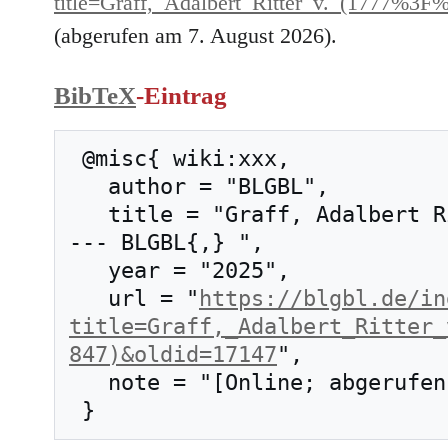
title=Graff,_Adalbert_Ritter_v._(1777%
(abgerufen am 7. August 2026).
BibTeX
-Eintrag
 @misc{ wiki:xxx,

   author = "BLGBL",

   title = "Graff, Adalbert Ritter v. (1777?–1847) 
--- BLGBL{,} ",

   year = "2025",

   url = "
https://blgbl.de/in
title=Graff,_Adalbert_Ritter_
847)&oldid=17147
",

   note = "[Online; abgerufen am 7. August 2026]"
