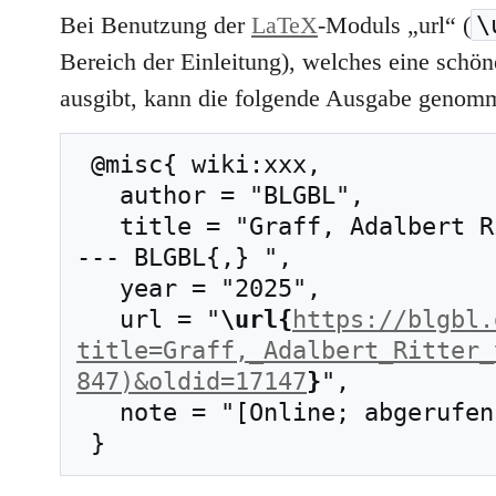
\
Bei Benutzung der
LaTeX
-Moduls „url“ (
Bereich der Einleitung), welches eine schöne
ausgibt, kann die folgende Ausgabe genom
 @misc{ wiki:xxx,

   author = "BLGBL",

   title = "Graff, Adalbert Ritter v. (1777?–1847) 
--- BLGBL{,} ",

   year = "2025",

   url = "
\url{
https://blgbl.
title=Graff,_Adalbert_Ritter_
847)&oldid=17147
}
",

   note = "[Online; abgerufen am 7. August 2026]"
