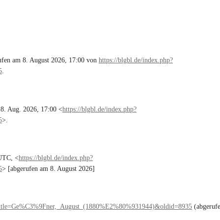
ufen am 8. August 2026, 17:00 von
https://blgbl.de/index.php?
5
.
 8. Aug. 2026, 17:00 <
https://blgbl.de/index.php?
5
>.
UTC, <
https://blgbl.de/index.php?
5
> [abgerufen am 8. August 2026]
php?title=Ge%C3%9Fner,_August_(1880%E2%80%931944)&oldid=8935
(abgeruf