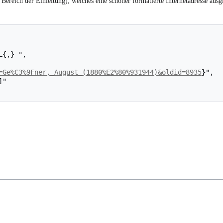
Bereich der Einleitung), welches eine schöner formatierte Internetadresse ausgi
=Ge%C3%9Fner,_August_(1880%E2%80%931944)&oldid=8935
}
",
