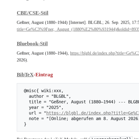
CBE/CSE-Stil
Geßner, August (1880–1944) [Internet]. BLGBL; 26. Sep. 2025, 17:5
title=Ge%C3%9Fner,_August_(1880%E2%80%931944)&oldid=893
Bluebook-Stil
Geßner, August (1880–1944),
https://blgbl.de/index.php?title=
2026).
BibTeX
-Eintrag
 @misc{ wiki:xxx,

   author = "BLGBL",

   title = "Geßner, August (1880–1944) --- BLGBL{,} ",

   year = "2025",

   url = "
https://blgbl.de/index.php?title=Ge%C
   note = "[Online; abgerufen am 8. August 2026]"
