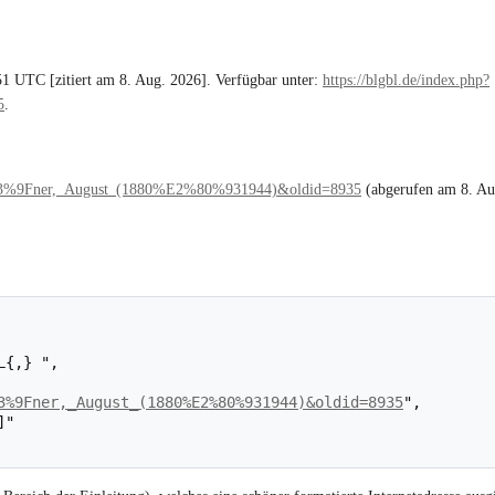
1 UTC [zitiert am 8. Aug. 2026]. Verfügbar unter:
https://blgbl.de/index.php?
5
.
Ge%C3%9Fner,_August_(1880%E2%80%931944)&oldid=8935
(abgerufen am 8. Au
3%9Fner,_August_(1880%E2%80%931944)&oldid=8935
",
