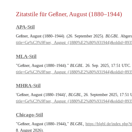
Zitatstile für Geßner, August (1880–1944)
APA-Stil
Geßner, August (1880–1944). (26. September 2025).
BLGBL
. Abger
title=Ge%C3%9Fner,_August_(1880%E2%80%931944)&oldid=893
MLA-Stil
"Geßner, August (1880–1944)."
BLGBL
. 26. Sep. 2025, 17:51 UTC.
title=Ge%C3%9Fner,_August_(1880%E2%80%931944)&oldid=893
MHRA-Stil
'Geßner, August (1880–1944)',
BLGBL,
26. September 2025, 17:51 
title=Ge%C3%9Fner,_August_(1880%E2%80%931944)&oldid=893
Chicago-Stil
"Geßner, August (1880–1944),"
BLGBL,
https://blgbl.de/index.
8. August 2026).