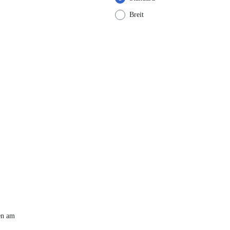
Breit
en am