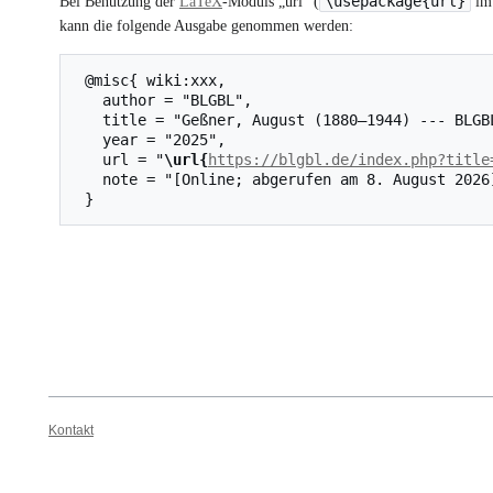
\usepackage{url}
Bei Benutzung der
LaTeX
-Moduls „url“ (
im 
kann die folgende Ausgabe genommen werden:
 @misc{ wiki:xxx,

   author = "BLGBL",

   title = "Geßner, August (1880–1944) --- BLGBL{,} ",

   year = "2025",

   url = "
\url{
https://blgbl.de/index.php?title
   note = "[Online; abgerufen am 8. August 2026]"

Kontakt