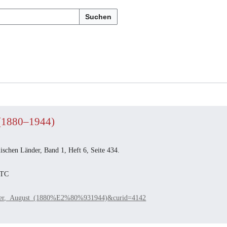
Suchen
 (1880–1944)
schen Länder, Band 1, Heft 6, Seite 434.
UTC
9Fner,_August_(1880%E2%80%931944)&curid=4142