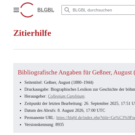
Zum
Inhalt
BLGBL
Hauptmenü
springen
Zitierhilfe
Bibliografische Angaben für Geßner, August
Seitentitel: Geßner, August (1880–1944)
Druckausgabe: Biographisches Lexikon zur Geschichte der böhmi
Herausgeber:
Collegium Carolinum
.
Zeitpunkt der letzten Bearbeitung: 26. September 2025, 17:51 
Datum des Abrufs: 8. August 2026, 17:00 UTC
Permanente URL:
https://blgbl.de/index.php?title=Ge%C3%
Versionskennung: 8935