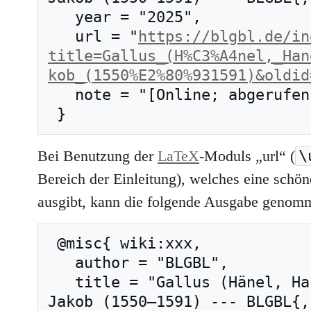
   year = "2025",

   url = "
https://blgbl.de/in
title=Gallus_(H%C3%A4nel,_Han
kob_(1550%E2%80%931591)&oldid
   note = "[Online; abgerufen am 9. August 2026]"

\
Bei Benutzung der
LaTeX
-Moduls „url“ (
Bereich der Einleitung), welches eine schöne
ausgibt, kann die folgende Ausgabe genom
 @misc{ wiki:xxx,

   author = "BLGBL",

   title = "Gallus (Hänel, Handl, eig. Petelin), 
Jakob (1550–1591) --- BLGBL{,}