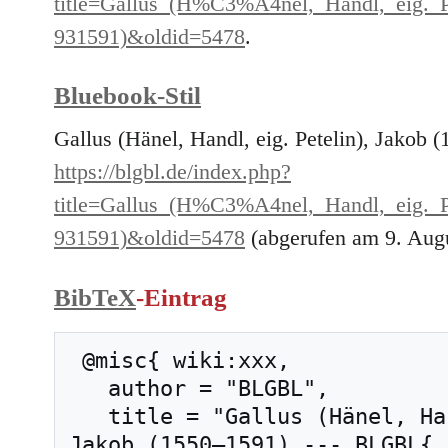
title=Gallus_(H%C3%A4nel,_Handl,_eig.
931591)&oldid=5478
.
Bluebook-Stil
Gallus (Hänel, Handl, eig. Petelin), Jakob 
https://blgbl.de/index.php?
title=Gallus_(H%C3%A4nel,_Handl,_eig.
931591)&oldid=5478
(abgerufen am 9. Augu
BibTeX
-Eintrag
 @misc{ wiki:xxx,

   author = "BLGBL",

   title = "Gallus (Hänel, Handl, eig. Petelin), 
Jakob (1550–1591) --- BLGBL{,}