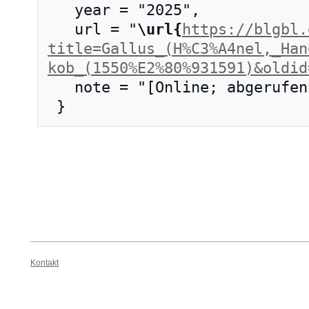
   year = "2025",

   url = "
\url{
https://blgbl.
title=Gallus_(H%C3%A4nel,_Han
kob_(1550%E2%80%931591)&oldid
   note = "[Online; abgerufen am 9. August 2026]"

Kontakt