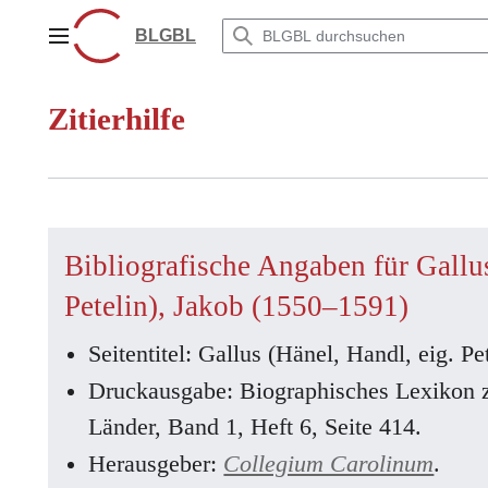
Zum
Inhalt
BLGBL
Hauptmenü
springen
Zitierhilfe
Bibliografische Angaben für Gallus
Petelin), Jakob (1550–1591)
Seitentitel: Gallus (Hänel, Handl, eig. P
Druckausgabe: Biographisches Lexikon 
Länder, Band 1, Heft 6, Seite 414.
Herausgeber:
Collegium Carolinum
.