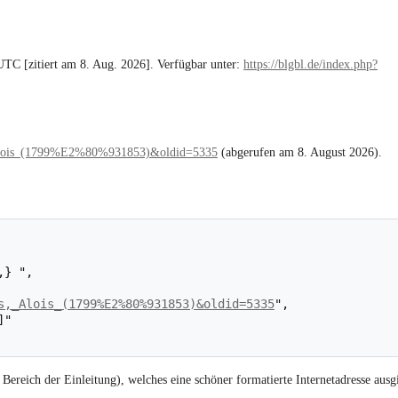
TC [zitiert am 8. Aug. 2026]. Verfügbar unter:
https://blgbl.de/index.php?
s,_Alois_(1799%E2%80%931853)&oldid=5335
(abgerufen am 8. August 2026).
s,_Alois_(1799%E2%80%931853)&oldid=5335
",

Bereich der Einleitung), welches eine schöner formatierte Internetadresse ausgi