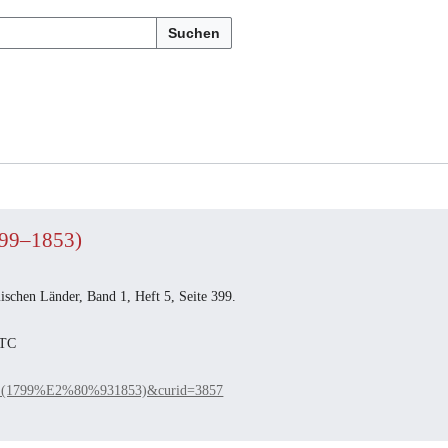
Suchen
1799–1853)
schen Länder, Band 1, Heft 5, Seite 399.
UTC
Alois_(1799%E2%80%931853)&curid=3857