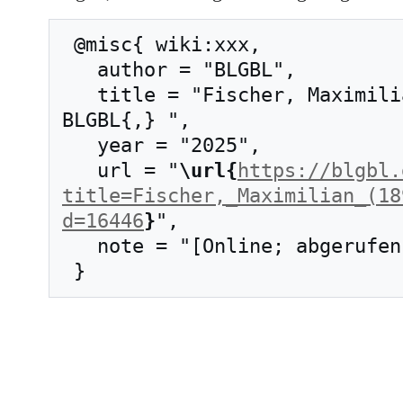
 @misc{ wiki:xxx,

   author = "BLGBL",

   title = "Fischer, Maximilian (1892–1963) --- 
BLGBL{,} ",

   year = "2025",

   url = "
\url{
https://blgbl.
title=Fischer,_Maximilian_(18
d=16446
}
",

   note = "[Online; abgerufen am 8. August 2026]"
