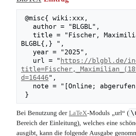
 @misc{ wiki:xxx,

   author = "BLGBL",

   title = "Fischer, Maximilian (1892–1963) --- 
BLGBL{,} ",

   year = "2025",

   url = "
https://blgbl.de/in
title=Fischer,_Maximilian_(18
d=16446
",

   note = "[Online; abgerufen am 8. August 2026]"

\
Bei Benutzung der
LaTeX
-Moduls „url“ (
Bereich der Einleitung), welches eine schöne
ausgibt, kann die folgende Ausgabe genom