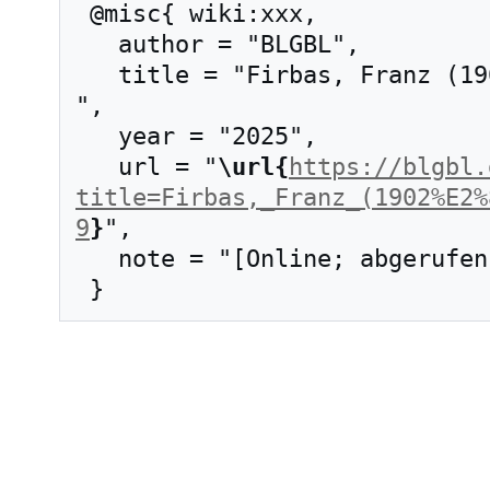
 @misc{ wiki:xxx,

   author = "BLGBL",

   title = "Firbas, Franz (1902–1964) --- BLGBL{,} 
",

   year = "2025",

   url = "
\url{
https://blgbl.
title=Firbas,_Franz_(1902%E2%
9
}
",

   note = "[Online; abgerufen am 6. August 2026]"
