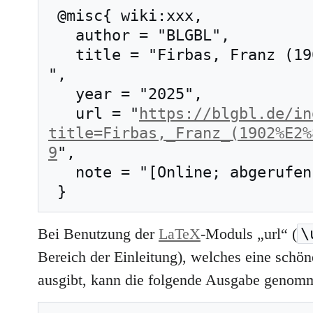
 @misc{ wiki:xxx,

   author = "BLGBL",

   title = "Firbas, Franz (1902–1964) --- BLGBL{,} 
",

   year = "2025",

   url = "
https://blgbl.de/in
title=Firbas,_Franz_(1902%E2%
9
",

   note = "[Online; abgerufen am 6. August 2026]"

\
Bei Benutzung der
LaTeX
-Moduls „url“ (
Bereich der Einleitung), welches eine schöne
ausgibt, kann die folgende Ausgabe genom