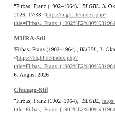
"Firbas, Franz (1902–1964)."
BLGBL
. 3. O
2026, 17:33 <
https://blgbl.de/index.php?
title=Firbas,_Franz_(1902%E2%80%93196
MHRA-Stil
'Firbas, Franz (1902–1964)',
BLGBL,
3. Okt
<
https://blgbl.de/index.php?
title=Firbas,_Franz_(1902%E2%80%93196
6. August 2026]
Chicago-Stil
"Firbas, Franz (1902–1964),"
BLGBL,
https
title=Firbas,_Franz_(1902%E2%80%93196