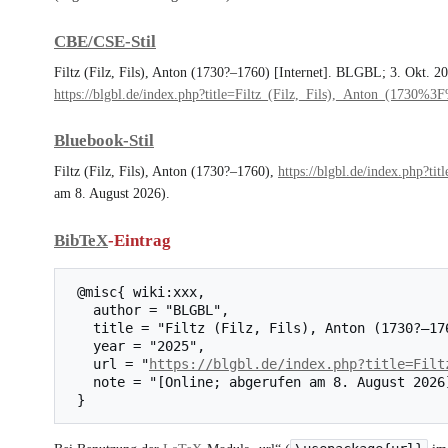
CBE/CSE-Stil
Filtz (Filz, Fils), Anton (1730?–1760) [Internet]. BLGBL; 3. Okt. 2
https://blgbl.de/index.php?title=Filtz_(Filz,_Fils),_Anton_(17
Bluebook-Stil
Filtz (Filz, Fils), Anton (1730?–1760),
https://blgbl.de/index.php
am 8. August 2026).
BibTeX
-Eintrag
 @misc{ wiki:xxx,

   author = "BLGBL",

   title = "Filtz (Filz, Fils), Anton (1730?–1760) --- BLGBL{,} ",

   year = "2025",

   url = "
https://blgbl.de/index.php?title=Filt
   note = "[Online; abgerufen am 8. August 2026]"
