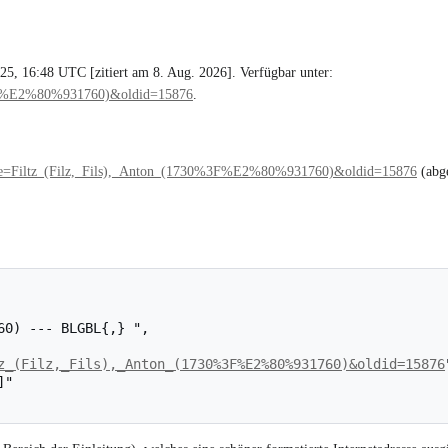
025, 16:48 UTC [zitiert am 8. Aug. 2026]. Verfügbar unter:
30%3F%E2%80%931760)&oldid=15876
.
?title=Filtz_(Filz,_Fils),_Anton_(1730%3F%E2%80%931760)&oldid=15876
(abg
z_(Filz,_Fils),_Anton_(1730%3F%E2%80%931760)&oldid=15876