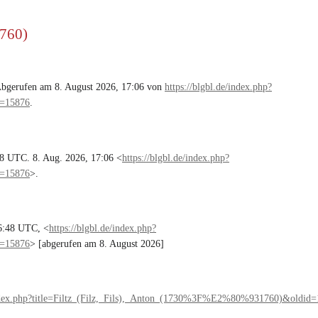
1760)
Abgerufen am 8. August 2026, 17:06 von
https://blgbl.de/index.php?
d=15876
.
48 UTC. 8. Aug. 2026, 17:06 <
https://blgbl.de/index.php?
d=15876
>.
6:48 UTC, <
https://blgbl.de/index.php?
d=15876
> [abgerufen am 8. August 2026]
/index.php?title=Filtz_(Filz,_Fils),_Anton_(1730%3F%E2%80%931760)&oldid