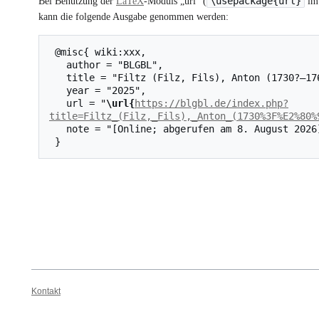
\usepackage{url}
Bei Benutzung der
LaTeX
-Moduls „url“ (
im 
kann die folgende Ausgabe genommen werden:
 @misc{ wiki:xxx,

   author = "BLGBL",

   title = "Filtz (Filz, Fils), Anton (1730?–1760) --- BLGBL{,} ",

   year = "2025",

   url = "
\url{
https://blgbl.de/index.php?
title=Filtz_(Filz,_Fils),_Anton_(1730%3F%E2%80%
   note = "[Online; abgerufen am 8. August 2026]"

Kontakt