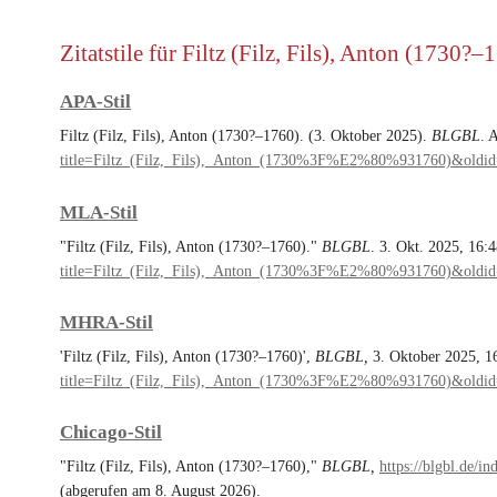
Zitatstile für Filtz (Filz, Fils), Anton (1730?–
APA-Stil
Filtz (Filz, Fils), Anton (1730?–1760). (3. Oktober 2025).
BLGBL
. 
title=Filtz_(Filz,_Fils),_Anton_(1730%3F%E2%80%931760)&oldi
MLA-Stil
"Filtz (Filz, Fils), Anton (1730?–1760)."
BLGBL
. 3. Okt. 2025, 16:
title=Filtz_(Filz,_Fils),_Anton_(1730%3F%E2%80%931760)&oldi
MHRA-Stil
'Filtz (Filz, Fils), Anton (1730?–1760)',
BLGBL,
3. Oktober 2025, 1
title=Filtz_(Filz,_Fils),_Anton_(1730%3F%E2%80%931760)&oldi
Chicago-Stil
"Filtz (Filz, Fils), Anton (1730?–1760),"
BLGBL,
https://blgbl.de
(abgerufen am 8. August 2026).