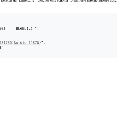
Bereich der Einleitung), welches eine schöner formatierte Internetadresse ausgi
931760)&oldid=15876
}
",
