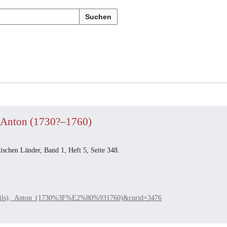
Suchen
), Anton (1730?–1760)
schen Länder, Band 1, Heft 5, Seite 348.
ilz,_Fils),_Anton_(1730%3F%E2%80%931760)&curid=3476