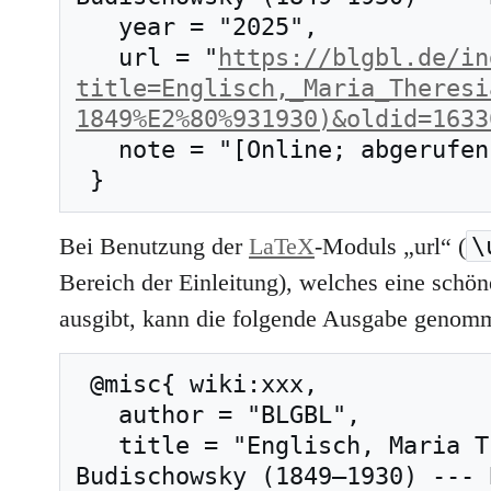
   year = "2025",

   url = "
https://blgbl.de/in
title=Englisch,_Maria_Theresi
1849%E2%80%931930)&oldid=1633
   note = "[Online; abgerufen am 7. August 2026]"

\
Bei Benutzung der
LaTeX
-Moduls „url“ (
Bereich der Einleitung), welches eine schöne
ausgibt, kann die folgende Ausgabe genom
 @misc{ wiki:xxx,

   author = "BLGBL",

   title = "Englisch, Maria Theresia geb. 
Budischowsky (1849–1930) --- 