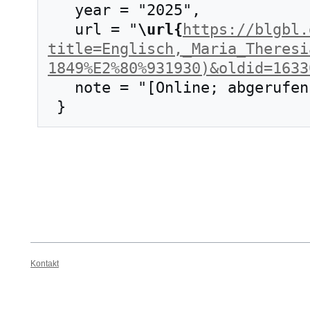
   year = "2025",

   url = "
\url{
https://blgbl.
title=Englisch,_Maria_Theresi
1849%E2%80%931930)&oldid=1633
   note = "[Online; abgerufen am 7. August 2026]"

Kontakt