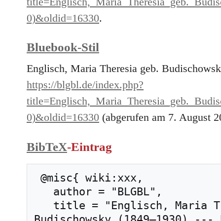
title=Englisch,_Maria_Theresia_geb._B
0)&oldid=16330
.
Bluebook-Stil
Englisch, Maria Theresia geb. Budischows
https://blgbl.de/index.php?
title=Englisch,_Maria_Theresia_geb._B
0)&oldid=16330
(abgerufen am 7. August 2
BibTeX
-Eintrag
 @misc{ wiki:xxx,

   author = "BLGBL",

   title = "Englisch, Maria Theresia geb. 
Budischowsky (1849–1930) --- 