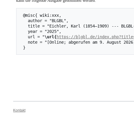
kann die folgende Ausgabe genommen werden:
 @misc{ wiki:xxx,

   author = "BLGBL",

   title = "Eichler, Karl (1854–1909) --- BLGBL{,} ",

   year = "2025",

   url = "
\url{
https://blgbl.de/index.php?title
   note = "[Online; abgerufen am 9. August 2026]"

Kontakt