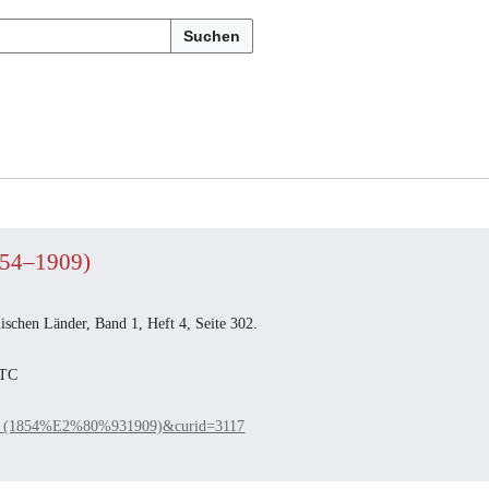
Suchen
1854–1909)
schen Länder, Band 1, Heft 4, Seite 302.
UTC
_Karl_(1854%E2%80%931909)&curid=3117