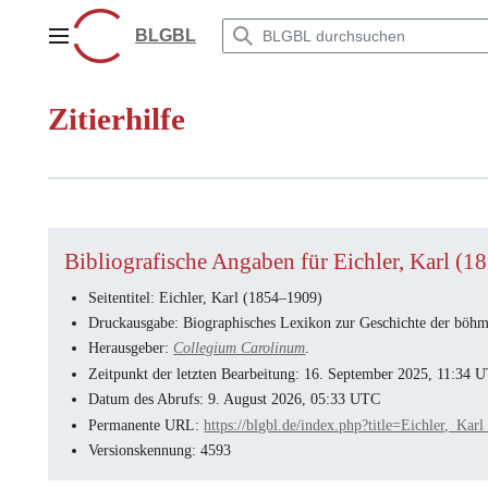
Zum
Inhalt
BLGBL
Hauptmenü
springen
Zitierhilfe
Bibliografische Angaben für Eichler, Karl (
Seitentitel: Eichler, Karl (1854–1909)
Druckausgabe: Biographisches Lexikon zur Geschichte der böhmi
Herausgeber:
Collegium Carolinum
.
Zeitpunkt der letzten Bearbeitung: 16. September 2025, 11:34 
Datum des Abrufs: 9. August 2026, 05:33 UTC
Permanente URL:
https://blgbl.de/index.php?title=Eichler,
Versionskennung: 4593