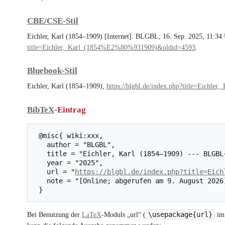
CBE/CSE-Stil
Eichler, Karl (1854–1909) [Internet]. BLGBL; 16. Sep. 2025, 11:34 
title=Eichler,_Karl_(1854%E2%80%931909)&oldid=4593
.
Bluebook-Stil
Eichler, Karl (1854–1909),
https://blgbl.de/index.php?title=Eich
BibTeX
-Eintrag
 @misc{ wiki:xxx,

   author = "BLGBL",

   title = "Eichler, Karl (1854–1909) --- BLGBL{,} ",

   year = "2025",

   url = "
https://blgbl.de/index.php?title=Eich
   note = "[Online; abgerufen am 9. August 2026]"

\usepackage{url}
Bei Benutzung der
LaTeX
-Moduls „url“ (
im 