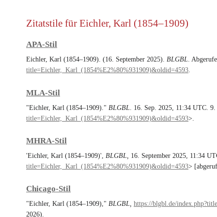
Zitatstile für Eichler, Karl (1854–1909)
APA-Stil
Eichler, Karl (1854–1909). (16. September 2025).
BLGBL
. Abgeruf
title=Eichler,_Karl_(1854%E2%80%931909)&oldid=4593
.
MLA-Stil
"Eichler, Karl (1854–1909)."
BLGBL
. 16. Sep. 2025, 11:34 UTC. 9.
title=Eichler,_Karl_(1854%E2%80%931909)&oldid=4593
>.
MHRA-Stil
'Eichler, Karl (1854–1909)',
BLGBL,
16. September 2025, 11:34 UT
title=Eichler,_Karl_(1854%E2%80%931909)&oldid=4593
> [abgeru
Chicago-Stil
"Eichler, Karl (1854–1909),"
BLGBL,
https://blgbl.de/index.php?
2026).