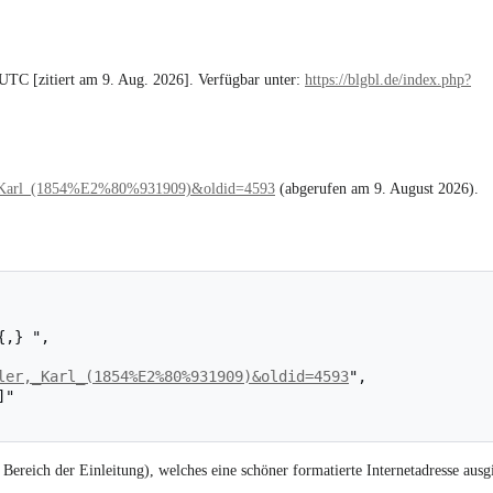
UTC [zitiert am 9. Aug. 2026]. Verfügbar unter:
https://blgbl.de/index.php?
ler,_Karl_(1854%E2%80%931909)&oldid=4593
(abgerufen am 9. August 2026).
ler,_Karl_(1854%E2%80%931909)&oldid=4593
",

Bereich der Einleitung), welches eine schöner formatierte Internetadresse ausgi