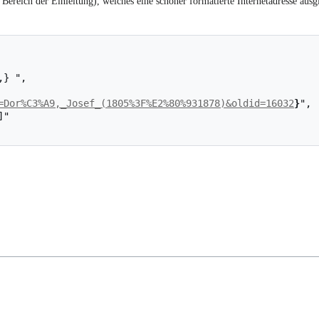
Bereich der Einleitung), welches eine schöner formatierte Internetadresse ausgi
=Dor%C3%A9,_Josef_(1805%3F%E2%80%931878)&oldid=16032
}
",
