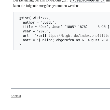
\usepackage{url}
Bei Benutzung der
LaTeX
-Moduls „url“ (
im 
kann die folgende Ausgabe genommen werden:
 @misc{ wiki:xxx,

   author = "BLGBL",

   title = "Doré, Josef (1805?–1878) --- BLGBL{,} ",

   year = "2025",

   url = "
\url{
https://blgbl.de/index.php?title
   note = "[Online; abgerufen am 6. August 2026]"

Kontakt