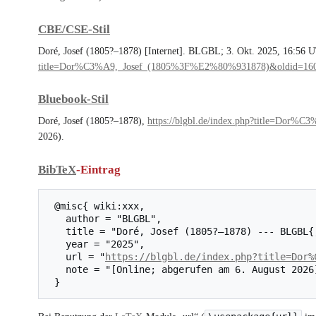
CBE/CSE-Stil
Doré, Josef (1805?–1878) [Internet]. BLGBL; 3. Okt. 2025, 16:56 UT
title=Dor%C3%A9,_Josef_(1805%3F%E2%80%931878)&oldid=16
Bluebook-Stil
Doré, Josef (1805?–1878),
https://blgbl.de/index.php?title=Do
2026).
BibTeX
-Eintrag
 @misc{ wiki:xxx,

   author = "BLGBL",

   title = "Doré, Josef (1805?–1878) --- BLGBL{,} ",

   year = "2025",

   url = "
https://blgbl.de/index.php?title=Dor%
   note = "[Online; abgerufen am 6. August 2026]"
