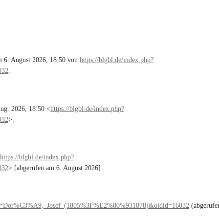
m 6. August 2026, 18:50 von
https://blgbl.de/index.php?
032
.
Aug. 2026, 18:50 <
https://blgbl.de/index.php?
032
>.
https://blgbl.de/index.php?
032
> [abgerufen am 6. August 2026]
?title=Dor%C3%A9,_Josef_(1805%3F%E2%80%931878)&oldid=16032
(abgerufe