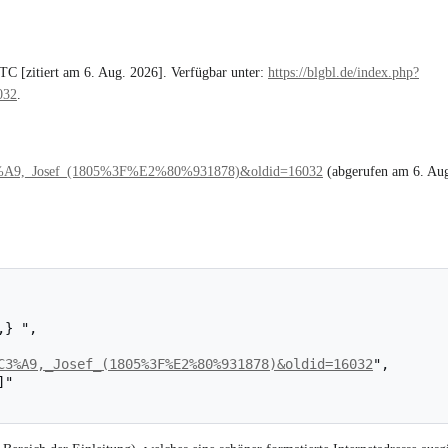
C [zitiert am 6. Aug. 2026]. Verfügbar unter:
https://blgbl.de/index.php?
032
.
r%C3%A9,_Josef_(1805%3F%E2%80%931878)&oldid=16032
(abgerufen am 6. Au
C3%A9,_Josef_(1805%3F%E2%80%931878)&oldid=16032
",
