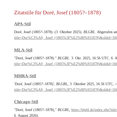
Zitatstile für Doré, Josef (1805?–1878)
APA-Stil
Doré, Josef (1805?–1878). (3. Oktober 2025).
BLGBL
. Abgerufen a
title=Dor%C3%A9,_Josef_(1805%3F%E2%80%931878)&oldid=16
MLA-Stil
"Doré, Josef (1805?–1878)."
BLGBL
. 3. Okt. 2025, 16:56 UTC. 6. 
title=Dor%C3%A9,_Josef_(1805%3F%E2%80%931878)&oldid=16
MHRA-Stil
'Doré, Josef (1805?–1878)',
BLGBL,
3. Oktober 2025, 16:56 UTC, <
title=Dor%C3%A9,_Josef_(1805%3F%E2%80%931878)&oldid=16
Chicago-Stil
"Doré, Josef (1805?–1878),"
BLGBL,
https://blgbl.de/index.php
6. August 2026).