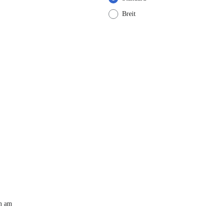
Breit
n am