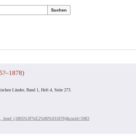
Suchen
05?–1878)
schen Länder, Band 1, Heft 4, Seite 273.
3%A9,_Josef_(1805%3F%E2%80%931878)&curid=5983