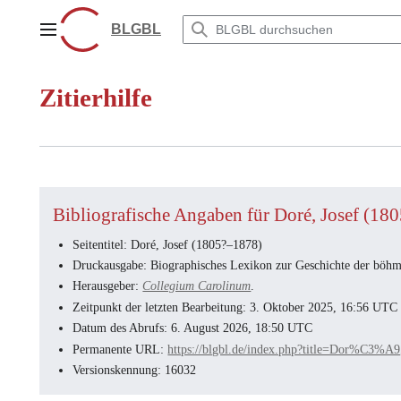
Zum
Inhalt
BLGBL
Hauptmenü
springen
Zitierhilfe
Bibliografische Angaben für Doré, Josef (18
Seitentitel: Doré, Josef (1805?–1878)
Druckausgabe: Biographisches Lexikon zur Geschichte der böhmi
Herausgeber:
Collegium Carolinum
.
Zeitpunkt der letzten Bearbeitung: 3. Oktober 2025, 16:56 UTC
Datum des Abrufs: 6. August 2026, 18:50 UTC
Permanente URL:
https://blgbl.de/index.php?title=Dor%C
Versionskennung: 16032