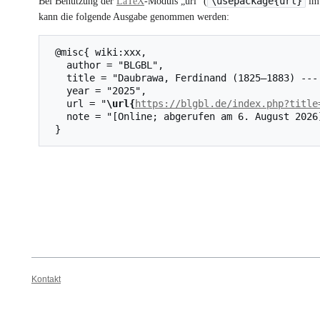
\usepackage{url}
Bei Benutzung der
LaTeX
-Moduls „url“ (
im 
kann die folgende Ausgabe genommen werden:
 @misc{ wiki:xxx,

   author = "BLGBL",

   title = "Daubrawa, Ferdinand (1825–1883) --- BLGBL{,} ",

   year = "2025",

   url = "
\url{
https://blgbl.de/index.php?title
   note = "[Online; abgerufen am 6. August 2026]"

Kontakt