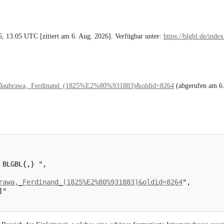
 13:05 UTC [zitiert am 6. Aug. 2026]. Verfügbar unter:
https://blgbl.de/inde
tle=Daubrawa,_Ferdinand_(1825%E2%80%931883)&oldid=8264
(abgerufen am 6
rawa,_Ferdinand_(1825%E2%80%931883)&oldid=8264
",
