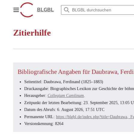
Zum
Inhalt
BLGBL
Hauptmenü
springen
Zitierhilfe
Bibliografische Angaben für Daubrawa, Fer
Seitentitel: Daubrawa, Ferdinand (1825–1883)
Druckausgabe: Biographisches Lexikon zur Geschichte der böhmi
Herausgeber:
Collegium Carolinum
.
Zeitpunkt der letzten Bearbeitung: 23. September 2025, 13:05 
Datum des Abrufs: 6. August 2026, 17:51 UTC
Permanente URL:
https://blgbl.de/index.php?title=Daubraw
Versionskennung: 8264