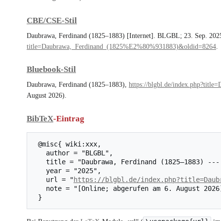
CBE/CSE-Stil
Daubrawa, Ferdinand (1825–1883) [Internet]. BLGBL; 23. Sep. 2025,
title=Daubrawa,_Ferdinand_(1825%E2%80%931883)&oldid=8264
.
Bluebook-Stil
Daubrawa, Ferdinand (1825–1883),
https://blgbl.de/index.php?ti
August 2026).
BibTeX
-Eintrag
 @misc{ wiki:xxx,

   author = "BLGBL",

   title = "Daubrawa, Ferdinand (1825–1883) --- BLGBL{,} ",

   year = "2025",

   url = "
https://blgbl.de/index.php?title=Daub
   note = "[Online; abgerufen am 6. August 2026]"
