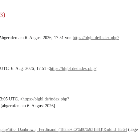
3)
 Abgerufen am 6. August 2026, 17:51 von
https://blgbl.de/index.php?
5 UTC. 6. Aug. 2026, 17:51 <
https://blgbl.de/index.php?
.
13:05 UTC, <
https://blgbl.de/index.php?
 [abgerufen am 6. August 2026]
dex.php?title=Daubrawa,_Ferdinand_(1825%E2%80%931883)&oldid=8264
(abge