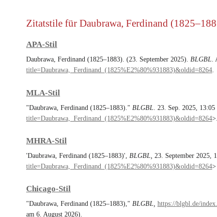
Zitatstile für Daubrawa, Ferdinand (1825–188
APA-Stil
Daubrawa, Ferdinand (1825–1883). (23. September 2025).
BLGBL
.
title=Daubrawa,_Ferdinand_(1825%E2%80%931883)&oldid=8264
.
MLA-Stil
"Daubrawa, Ferdinand (1825–1883)."
BLGBL
. 23. Sep. 2025, 13:0
title=Daubrawa,_Ferdinand_(1825%E2%80%931883)&oldid=8264
>
MHRA-Stil
'Daubrawa, Ferdinand (1825–1883)',
BLGBL,
23. September 2025, 
title=Daubrawa,_Ferdinand_(1825%E2%80%931883)&oldid=8264
>
Chicago-Stil
"Daubrawa, Ferdinand (1825–1883),"
BLGBL,
https://blgbl.de/in
am 6. August 2026).