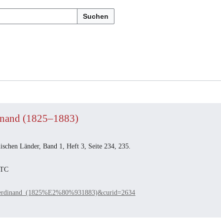
Suchen
dinand (1825–1883)
schen Länder, Band 1, Heft 3, Seite 234, 235.
UTC
a,_Ferdinand_(1825%E2%80%931883)&curid=2634