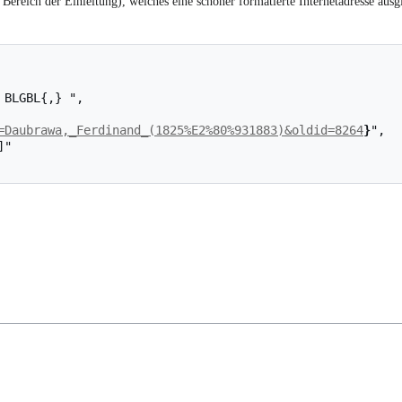
Bereich der Einleitung), welches eine schöner formatierte Internetadresse ausgi
=Daubrawa,_Ferdinand_(1825%E2%80%931883)&oldid=8264
}
",
