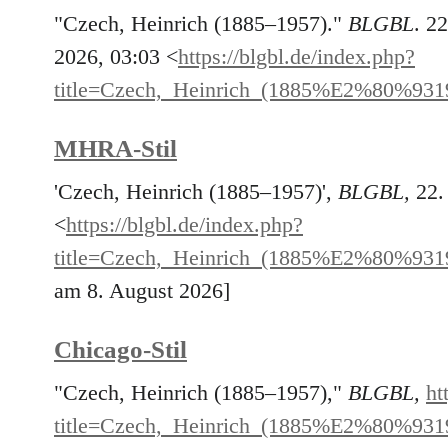
"Czech, Heinrich (1885–1957)."
BLGBL
. 2
2026, 03:03 <
https://blgbl.de/index.php?
title=Czech,_Heinrich_(1885%E2%80%931
MHRA-Stil
'Czech, Heinrich (1885–1957)',
BLGBL,
22.
<
https://blgbl.de/index.php?
title=Czech,_Heinrich_(1885%E2%80%931
am 8. August 2026]
Chicago-Stil
"Czech, Heinrich (1885–1957),"
BLGBL,
ht
title=Czech,_Heinrich_(1885%E2%80%931