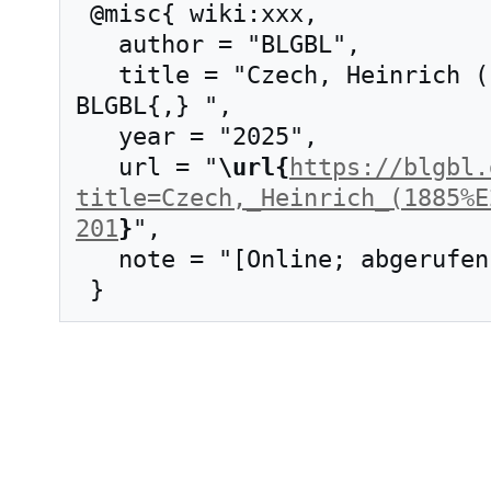
 @misc{ wiki:xxx,

   author = "BLGBL",

   title = "Czech, Heinrich (1885–1957) --- 
BLGBL{,} ",

   year = "2025",

   url = "
\url{
https://blgbl.
title=Czech,_Heinrich_(1885%E
201
}
",

   note = "[Online; abgerufen am 8. August 2026]"
