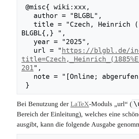
 @misc{ wiki:xxx,

   author = "BLGBL",

   title = "Czech, Heinrich (1885–1957) --- 
BLGBL{,} ",

   year = "2025",

   url = "
https://blgbl.de/in
title=Czech,_Heinrich_(1885%E
201
",

   note = "[Online; abgerufen am 8. August 2026]"

\
Bei Benutzung der
LaTeX
-Moduls „url“ (
Bereich der Einleitung), welches eine schöne
ausgibt, kann die folgende Ausgabe genom