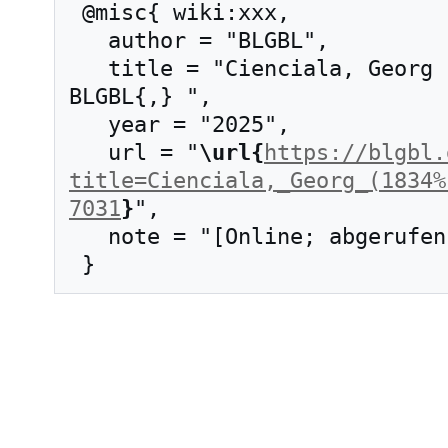
 @misc{ wiki:xxx,

   author = "BLGBL",

   title = "Cienciala, Georg (1834–1913) --- 
BLGBL{,} ",

   year = "2025",

   url = "
\url{
https://blgbl.
title=Cienciala,_Georg_(1834%
7031
}
",

   note = "[Online; abgerufen am 6. August 2026]"
