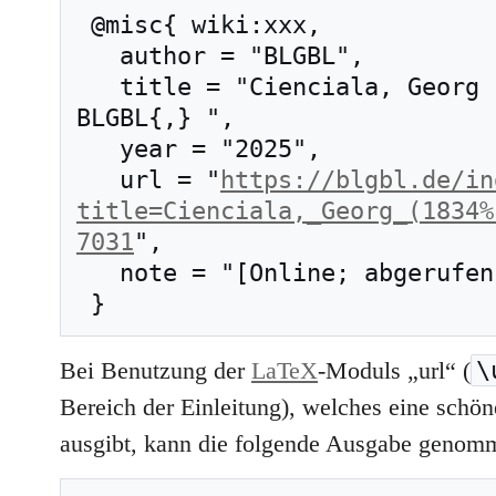
 @misc{ wiki:xxx,

   author = "BLGBL",

   title = "Cienciala, Georg (1834–1913) --- 
BLGBL{,} ",

   year = "2025",

   url = "
https://blgbl.de/in
title=Cienciala,_Georg_(1834%
7031
",

   note = "[Online; abgerufen am 6. August 2026]"

\
Bei Benutzung der
LaTeX
-Moduls „url“ (
Bereich der Einleitung), welches eine schöne
ausgibt, kann die folgende Ausgabe genom