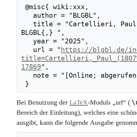
 @misc{ wiki:xxx,

   author = "BLGBL",

   title = "Cartellieri, Paul (1807–1881) --- 
BLGBL{,} ",

   year = "2025",

   url = "
https://blgbl.de/in
title=Cartellieri,_Paul_(1807
17869
",

   note = "[Online; abgerufen am 8. August 2026]"

\
Bei Benutzung der
LaTeX
-Moduls „url“ (
Bereich der Einleitung), welches eine schöne
ausgibt, kann die folgende Ausgabe genom