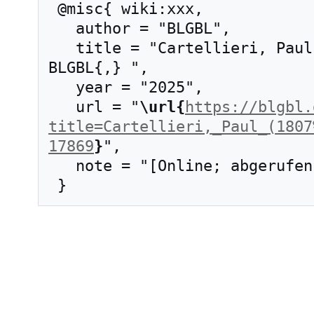
 @misc{ wiki:xxx,

   author = "BLGBL",

   title = "Cartellieri, Paul (1807–1881) --- 
BLGBL{,} ",

   year = "2025",

   url = "
\url{
https://blgbl.
title=Cartellieri,_Paul_(1807
17869
}
",

   note = "[Online; abgerufen am 8. August 2026]"
