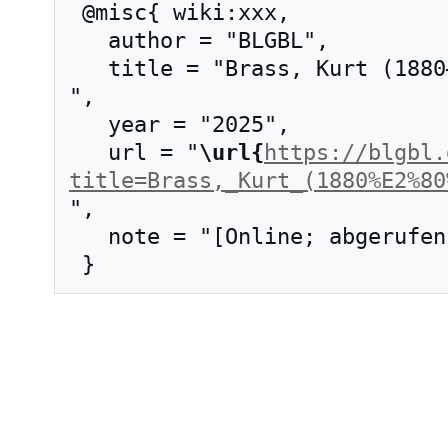
 @misc{ wiki:xxx,

   author = "BLGBL",

   title = "Brass, Kurt (1880–1964) --- BLGBL{,} 
",

   year = "2025",

   url = "
\url{
https://blgbl.
title=Brass,_Kurt_(1880%E2%80
",

   note = "[Online; abgerufen am 6. August 2026]"
