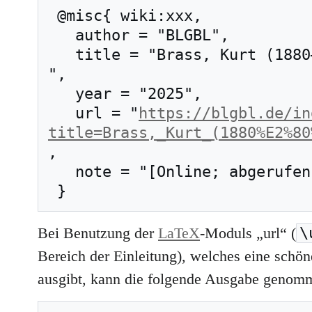
 @misc{ wiki:xxx,

   author = "BLGBL",

   title = "Brass, Kurt (1880–1964) --- BLGBL{,} 
",

   year = "2025",

   url = "
https://blgbl.de/in
title=Brass,_Kurt_(1880%E2%80
,

   note = "[Online; abgerufen am 6. August 2026]"

\
Bei Benutzung der
LaTeX
-Moduls „url“ (
Bereich der Einleitung), welches eine schöne
ausgibt, kann die folgende Ausgabe genom