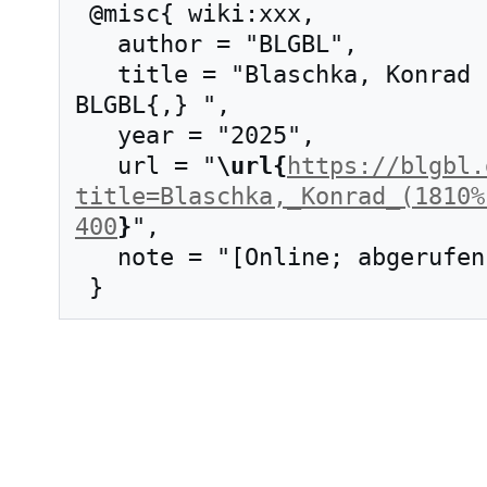
 @misc{ wiki:xxx,

   author = "BLGBL",

   title = "Blaschka, Konrad (1810–1900) --- 
BLGBL{,} ",

   year = "2025",

   url = "
\url{
https://blgbl.
title=Blaschka,_Konrad_(1810%
400
}
",

   note = "[Online; abgerufen am 7. August 2026]"
