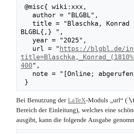
 @misc{ wiki:xxx,

   author = "BLGBL",

   title = "Blaschka, Konrad (1810–1900) --- 
BLGBL{,} ",

   year = "2025",

   url = "
https://blgbl.de/in
title=Blaschka,_Konrad_(1810%
400
",

   note = "[Online; abgerufen am 7. August 2026]"

\
Bei Benutzung der
LaTeX
-Moduls „url“ (
Bereich der Einleitung), welches eine schöne
ausgibt, kann die folgende Ausgabe genom