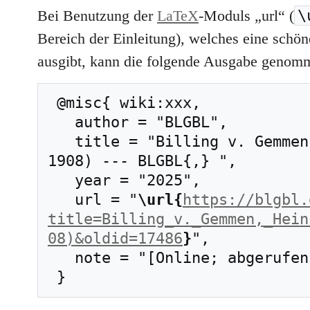
\
Bei Benutzung der
LaTeX
-Moduls „url“ (
Bereich der Einleitung), welches eine schöne
ausgibt, kann die folgende Ausgabe genom
 @misc{ wiki:xxx,

   author = "BLGBL",

   title = "Billing v. Gemmen, Heinrich (1834–
1908) --- BLGBL{,} ",

   year = "2025",

   url = "
\url{
https://blgbl.
title=Billing_v._Gemmen,_Hein
08)&oldid=17486
}
",

   note = "[Online; abgerufen am 9. August 2026]"
