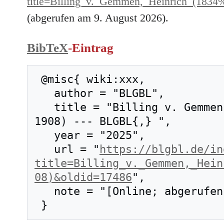
title=Billing_v._Gemmen,_Heinrich_(18
(abgerufen am 9. August 2026).
BibTeX
-Eintrag
 @misc{ wiki:xxx,

   author = "BLGBL",

   title = "Billing v. Gemmen, Heinrich (1834–
1908) --- BLGBL{,} ",

   year = "2025",

   url = "
https://blgbl.de/in
title=Billing_v._Gemmen,_Hein
08)&oldid=17486
",

   note = "[Online; abgerufen am 9. August 2026]"
