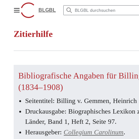
Zum
Inhalt
BLGBL
Hauptmenü
springen
Zitierhilfe
Bibliografische Angaben für Billi
(1834–1908)
Seitentitel: Billing v. Gemmen, Heinric
Druckausgabe: Biographisches Lexikon 
Länder, Band 1, Heft 2, Seite 97.
Herausgeber:
Collegium Carolinum
.