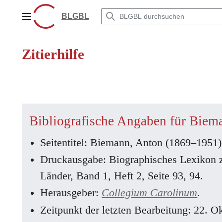
Zum
Inhalt
BLGBL
Hauptmenü
springen
Zitierhilfe
Bibliografische Angaben für Biem
Seitentitel: Biemann, Anton (1869–1951)
Druckausgabe: Biographisches Lexikon 
Länder, Band 1, Heft 2, Seite 93, 94.
Herausgeber:
Collegium Carolinum
.
Zeitpunkt der letzten Bearbeitung: 22. 