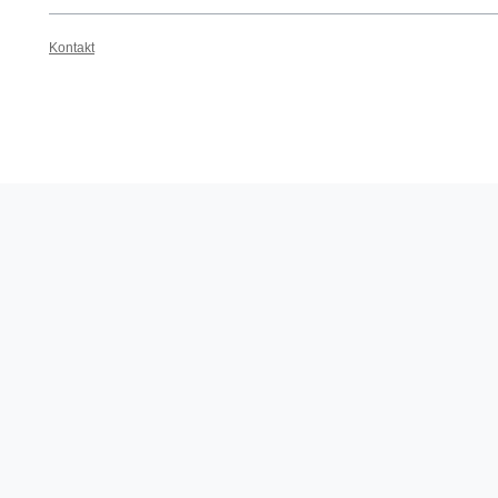
Kontakt