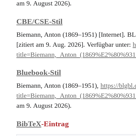
am 9. August 2026).
CBE/CSE-Stil
Biemann, Anton (1869–1951) [Internet]. B
[zitiert am 9. Aug. 2026]. Verfügbar unter:
h
title=Biemann,_Anton_(1869%E2%80%931
Bluebook-Stil
Biemann, Anton (1869–1951),
https://blgbl
title=Biemann,_Anton_(1869%E2%80%931
am 9. August 2026).
BibTeX
-Eintrag