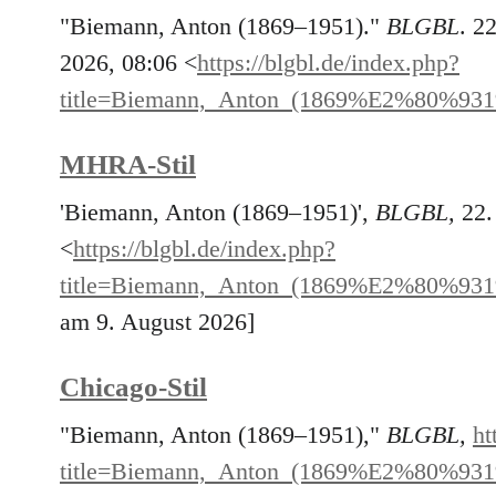
"Biemann, Anton (1869–1951)."
BLGBL
. 2
2026, 08:06 <
https://blgbl.de/index.php?
title=Biemann,_Anton_(1869%E2%80%931
MHRA-Stil
'Biemann, Anton (1869–1951)',
BLGBL,
22.
<
https://blgbl.de/index.php?
title=Biemann,_Anton_(1869%E2%80%931
am 9. August 2026]
Chicago-Stil
"Biemann, Anton (1869–1951),"
BLGBL,
ht
title=Biemann,_Anton_(1869%E2%80%931