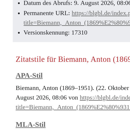
Datum des Abrufs: 9. August 2026, 08:
Permanente URL:
https://blgbl.de/index
title=Biemann,_Anton_(1869%E2%80%
Versionskennung: 17310
Zitatstile für Biemann, Anton (18
APA-Stil
Biemann, Anton (1869–1951). (22. Oktober
August 2026, 08:06 von
https://blgbl.de/in
title=Biemann,_Anton_(1869%E2%80%931
MLA-Stil