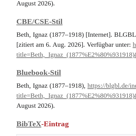
August 2026).
CBE/CSE-Stil
Beth, Ignaz (1877–1918) [Internet]. BLGBL
[zitiert am 6. Aug. 2026]. Verfügbar unter:
h
title=Beth,_Ignaz_(1877%E2%80%931918)
Bluebook-Stil
Beth, Ignaz (1877–1918),
https://blgbl.de/i
title=Beth,_Ignaz_(1877%E2%80%931918)
August 2026).
BibTeX
-Eintrag