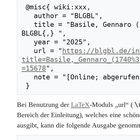
 @misc{ wiki:xxx,

   author = "BLGBL",

   title = "Basile, Gennaro (1740?–1782) --- 
BLGBL{,} ",

   year = "2025",

   url = "
https://blgbl.de/in
title=Basile,_Gennaro_(1740%3
=15678
",

   note = "[Online; abgerufen am 10. August 2026]"

\
Bei Benutzung der
LaTeX
-Moduls „url“ (
Bereich der Einleitung), welches eine schöne
ausgibt, kann die folgende Ausgabe genom