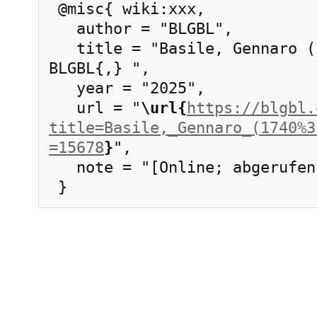
 @misc{ wiki:xxx,

   author = "BLGBL",

   title = "Basile, Gennaro (1740?–1782) --- 
BLGBL{,} ",

   year = "2025",

   url = "
\url{
https://blgbl.
title=Basile,_Gennaro_(1740%3
=15678
}
",

   note = "[Online; abgerufen am 10. August 2026]"
