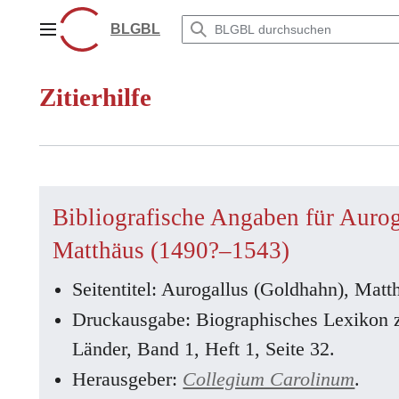
Zum
Inhalt
BLGBL
Hauptmenü
springen
Zitierhilfe
Bibliografische Angaben für Aurog
Matthäus (1490?–1543)
Seitentitel: Aurogallus (Goldhahn), Mat
Druckausgabe: Biographisches Lexikon 
Länder, Band 1, Heft 1, Seite 32.
Herausgeber:
Collegium Carolinum
.