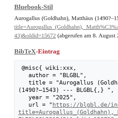
Bluebook-Stil
Aurogallus (Goldhahn), Matthäus (1490?–1
title=Aurogallus_(Goldhahn),_Matth%
43)&oldid=15672
(abgerufen am 8. August 
BibTeX
-Eintrag
 @misc{ wiki:xxx,

   author = "BLGBL",

   title = "Aurogallus (Goldhahn), Matthäus 
(1490?–1543) --- BLGBL{,} ",

   year = "2025",

   url = "
https://blgbl.de/in
title=Aurogallus_(Goldhahn),_