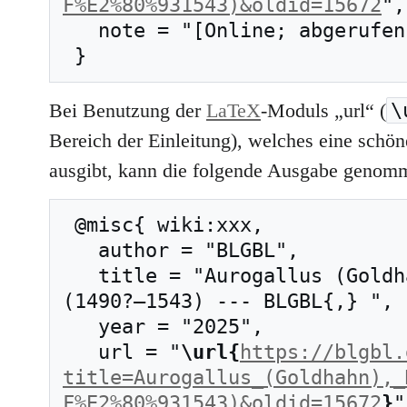
F%E2%80%931543)&oldid=15672
",

   note = "[Online; abgerufen am 8. August 2026]"

\
Bei Benutzung der
LaTeX
-Moduls „url“ (
Bereich der Einleitung), welches eine schöne
ausgibt, kann die folgende Ausgabe genom
 @misc{ wiki:xxx,

   author = "BLGBL",

   title = "Aurogallus (Goldhahn), Matthäus 
(1490?–1543) --- BLGBL{,} ",

   year = "2025",

   url = "
\url{
https://blgbl.
title=Aurogallus_(Goldhahn),_
F%E2%80%931543)&oldid=15672
}
"