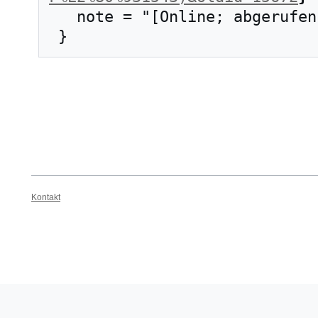
   note = "[Online; abgerufen am 8. August 2026]"

Kontakt