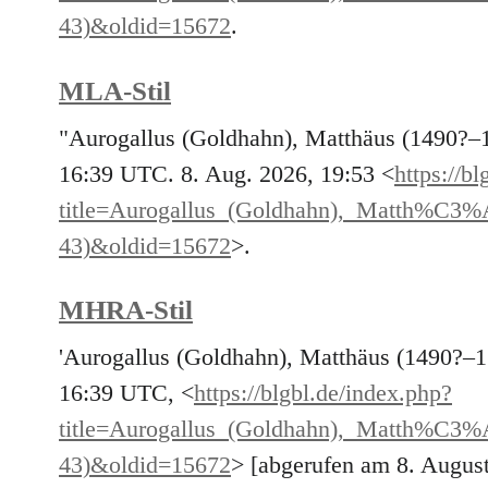
43)&oldid=15672
.
MLA-Stil
"Aurogallus (Goldhahn), Matthäus (1490?–
16:39 UTC. 8. Aug. 2026, 19:53 <
https://b
title=Aurogallus_(Goldhahn),_Matth%
43)&oldid=15672
>.
MHRA-Stil
'Aurogallus (Goldhahn), Matthäus (1490?–1
16:39 UTC, <
https://blgbl.de/index.php?
title=Aurogallus_(Goldhahn),_Matth%
43)&oldid=15672
> [abgerufen am 8. Augus