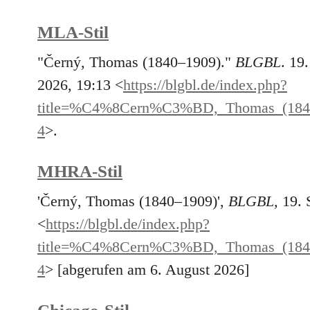
MLA-Stil
"Černý, Thomas (1840–1909)."
BLGBL
. 19
2026, 19:13 <
https://blgbl.de/index.php?
title=%C4%8Cern%C3%BD,_Thomas_(18
4
>.
MHRA-Stil
'Černý, Thomas (1840–1909)',
BLGBL,
19. 
<
https://blgbl.de/index.php?
title=%C4%8Cern%C3%BD,_Thomas_(18
4
> [abgerufen am 6. August 2026]