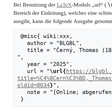
\
Bei Benutzung der
LaTeX
-Moduls „url“ (
Bereich der Einleitung), welches eine schöne
ausgibt, kann die folgende Ausgabe genom
 @misc{ wiki:xxx,

   author = "BLGBL",

   title = "Černý, Thomas (1840–1909) --- BLGBL{,} 
",

   year = "2025",

   url = "
\url{
https://blgbl.
title=%C4%8Cern%C3%BD,_Thomas
oldid=8034
}
",

   note = "[Online; abgerufen am 6. August 2026]"
