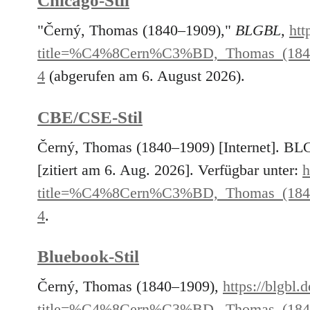
Chicago-Stil
"Černý, Thomas (1840–1909),"
BLGBL,
htt
title=%C4%8Cern%C3%BD,_Thomas_(18
4
(abgerufen am 6. August 2026).
CBE/CSE-Stil
Černý, Thomas (1840–1909) [Internet]. BL
[zitiert am 6. Aug. 2026]. Verfügbar unter:
h
title=%C4%8Cern%C3%BD,_Thomas_(18
4
.
Bluebook-Stil
Černý, Thomas (1840–1909),
https://blgbl.
title=%C4%8Cern%C3%BD,_Thomas_(18