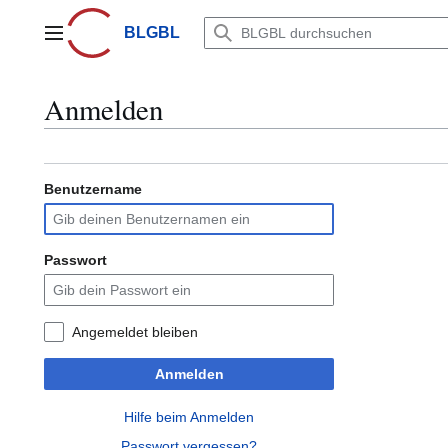
Zum
Inhalt
BLGBL
Hauptmenü
springen
Anmelden
Benutzername
Passwort
Angemeldet bleiben
Anmelden
Hilfe beim Anmelden
Passwort vergessen?