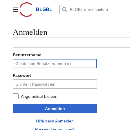
Zum
Inhalt
BLGBL
Hauptmenü
springen
Anmelden
Benutzername
Passwort
Angemeldet bleiben
Anmelden
Hilfe beim Anmelden
Passwort vergessen?