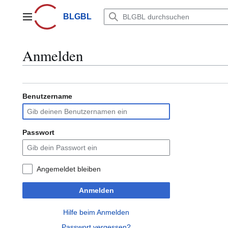
Zum
Inhalt
BLGBL
Hauptmenü
springen
Anmelden
Benutzername
Passwort
Angemeldet bleiben
Anmelden
Hilfe beim Anmelden
Passwort vergessen?