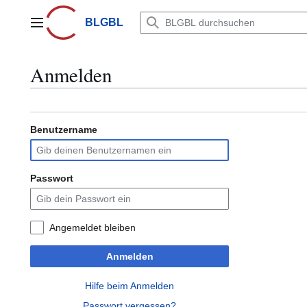
Zum
Inhalt
BLGBL
Hauptmenü
springen
Anmelden
Benutzername
Passwort
Angemeldet bleiben
Anmelden
Hilfe beim Anmelden
Passwort vergessen?