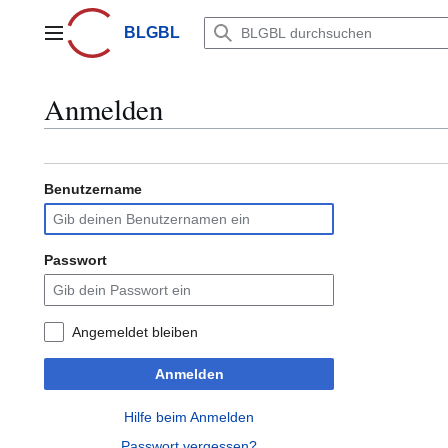
Zum
Inhalt
BLGBL
Hauptmenü
springen
Anmelden
Benutzername
Passwort
Angemeldet bleiben
Anmelden
Hilfe beim Anmelden
Passwort vergessen?