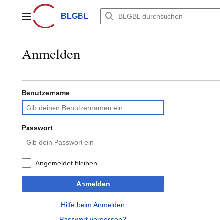
Zum
Inhalt
BLGBL
Hauptmenü
springen
Anmelden
Benutzername
Passwort
Angemeldet bleiben
Anmelden
Hilfe beim Anmelden
Passwort vergessen?