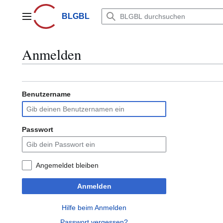
Zum
Inhalt
BLGBL
Hauptmenü
springen
Anmelden
Benutzername
Passwort
Angemeldet bleiben
Anmelden
Hilfe beim Anmelden
Passwort vergessen?