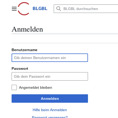
Zum
Inhalt
BLGBL
Hauptmenü
springen
Anmelden
Benutzername
Passwort
Angemeldet bleiben
Anmelden
Hilfe beim Anmelden
Passwort vergessen?