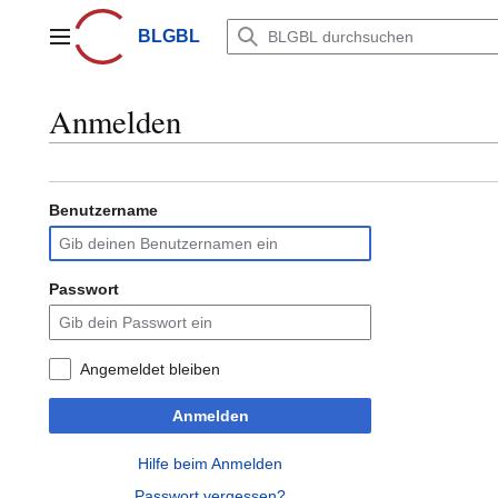
Zum
Inhalt
BLGBL
Hauptmenü
springen
Anmelden
Benutzername
Passwort
Angemeldet bleiben
Anmelden
Hilfe beim Anmelden
Passwort vergessen?