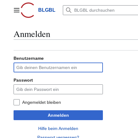
Zum
Inhalt
BLGBL
Hauptmenü
springen
Anmelden
Benutzername
Passwort
Angemeldet bleiben
Anmelden
Hilfe beim Anmelden
Passwort vergessen?