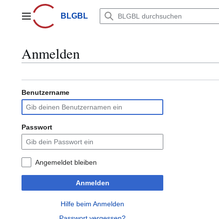
Zum
Inhalt
BLGBL
Hauptmenü
springen
Anmelden
Benutzername
Passwort
Angemeldet bleiben
Anmelden
Hilfe beim Anmelden
Passwort vergessen?