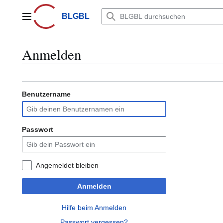
Zum
Inhalt
BLGBL
Hauptmenü
springen
Anmelden
Benutzername
Passwort
Angemeldet bleiben
Anmelden
Hilfe beim Anmelden
Passwort vergessen?