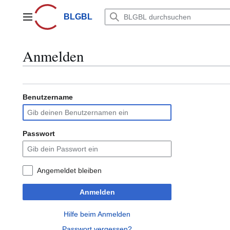
Zum
Inhalt
BLGBL
Hauptmenü
springen
Anmelden
Benutzername
Passwort
Angemeldet bleiben
Anmelden
Hilfe beim Anmelden
Passwort vergessen?