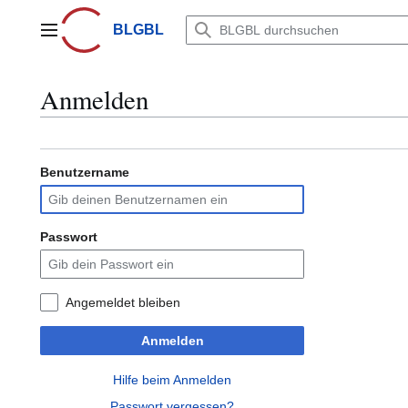
Zum
Inhalt
BLGBL
Hauptmenü
springen
Anmelden
Benutzername
Passwort
Angemeldet bleiben
Anmelden
Hilfe beim Anmelden
Passwort vergessen?