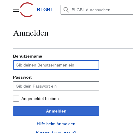
Zum
Inhalt
BLGBL
Hauptmenü
springen
Anmelden
Benutzername
Passwort
Angemeldet bleiben
Anmelden
Hilfe beim Anmelden
Passwort vergessen?