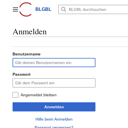
Zum
Inhalt
BLGBL
Hauptmenü
springen
Anmelden
Benutzername
Passwort
Angemeldet bleiben
Anmelden
Hilfe beim Anmelden
Passwort vergessen?