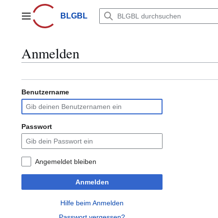
Zum
Inhalt
BLGBL
Hauptmenü
springen
Anmelden
Benutzername
Passwort
Angemeldet bleiben
Anmelden
Hilfe beim Anmelden
Passwort vergessen?