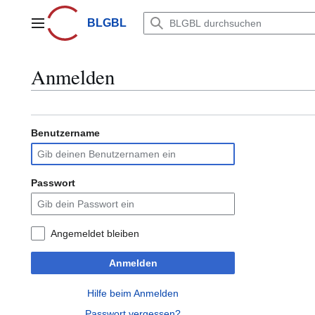
Zum
Inhalt
BLGBL
Hauptmenü
springen
Anmelden
Benutzername
Passwort
Angemeldet bleiben
Anmelden
Hilfe beim Anmelden
Passwort vergessen?