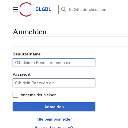
Zum
Inhalt
BLGBL
Hauptmenü
springen
Anmelden
Benutzername
Passwort
Angemeldet bleiben
Anmelden
Hilfe beim Anmelden
Passwort vergessen?