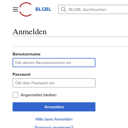
Zum
Inhalt
BLGBL
Hauptmenü
springen
Anmelden
Benutzername
Passwort
Angemeldet bleiben
Anmelden
Hilfe beim Anmelden
Passwort vergessen?