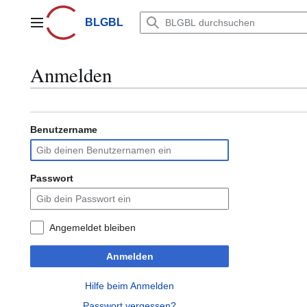
Zum
Inhalt
BLGBL
Hauptmenü
springen
Anmelden
Benutzername
Passwort
Angemeldet bleiben
Anmelden
Hilfe beim Anmelden
Passwort vergessen?