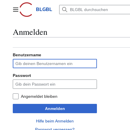
Zum
Inhalt
BLGBL
Hauptmenü
springen
Anmelden
Benutzername
Passwort
Angemeldet bleiben
Anmelden
Hilfe beim Anmelden
Passwort vergessen?