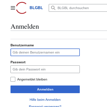
Zum
Inhalt
BLGBL
Hauptmenü
springen
Anmelden
Benutzername
Passwort
Angemeldet bleiben
Anmelden
Hilfe beim Anmelden
Passwort vergessen?