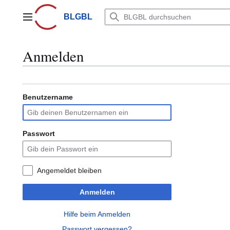
Zum
Inhalt
BLGBL
Hauptmenü
springen
Anmelden
Benutzername
Passwort
Angemeldet bleiben
Anmelden
Hilfe beim Anmelden
Passwort vergessen?